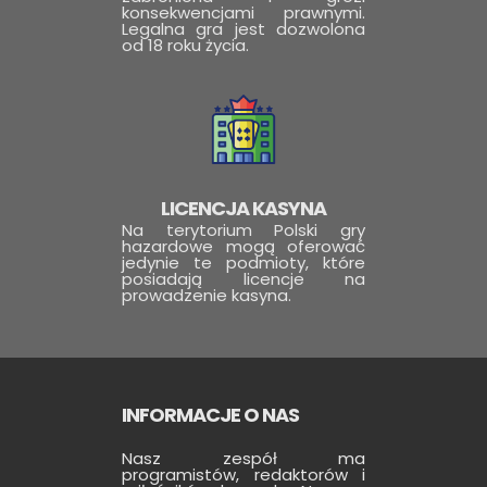
konsekwencjami prawnymi.
Legalna gra jest dozwolona
od 18 roku życia.
LICENCJA KASYNA
Na terytorium Polski gry
hazardowe mogą oferować
jedynie te podmioty, które
posiadają licencje na
prowadzenie kasyna.
INFORMACJE O NAS
Nasz zespół ma
programistów, redaktorów i