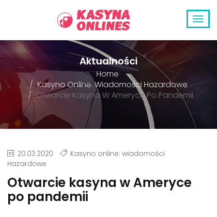
Aktualności
Home
Kasyno Online: Wiadomości Hazardowe
Otwarcie Kasyna W Ameryce Po Pandemii
20.03.2020
Kasyno online: wiadomości
Hazardowe
Otwarcie kasyna w Ameryce
po pandemii