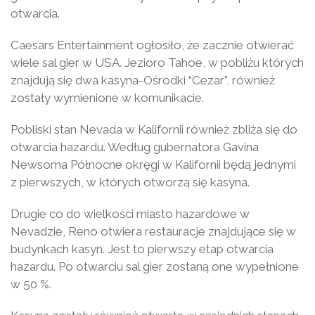
otwarcia.
Caesars Entertainment ogłosiło, że zacznie otwierać
wiele sal gier w USA. Jezioro Tahoe, w pobliżu których
znajdują się dwa kasyna-Ośrodki “Cezar”, również
zostały wymienione w komunikacie.
Pobliski stan Nevada w Kalifornii również zbliża się do
otwarcia hazardu. Według gubernatora Gavina
Newsoma Północne okręgi w Kalifornii będą jednymi
z pierwszych, w których otworzą się kasyna.
Drugie co do wielkości miasto hazardowe w
Nevadzie, Reno otwiera restauracje znajdujące się w
budynkach kasyn. Jest to pierwszy etap otwarcia
hazardu. Po otwarciu sal gier zostaną one wypełnione
w 50 %.