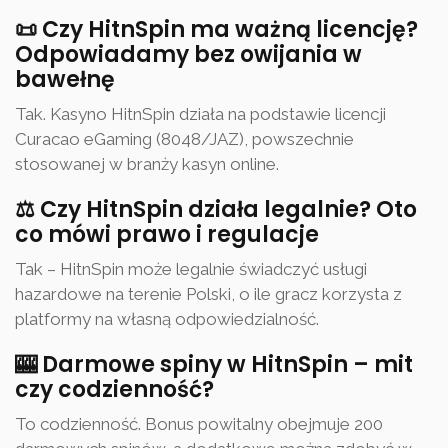
📜 Czy HitnSpin ma ważną licencję?
Odpowiadamy bez owijania w
bawełnę
Tak. Kasyno HitnSpin działa na podstawie licencji
Curacao eGaming (8048/JAZ), powszechnie
stosowanej w branży kasyn online.
⚖️ Czy HitnSpin działa legalnie? Oto
co mówi prawo i regulacje
Tak – HitnSpin może legalnie świadczyć usługi
hazardowe na terenie Polski, o ile gracz korzysta z
platformy na własną odpowiedzialność.
🎰 Darmowe spiny w HitnSpin – mit
czy codzienność?
To codzienność. Bonus powitalny obejmuje 200