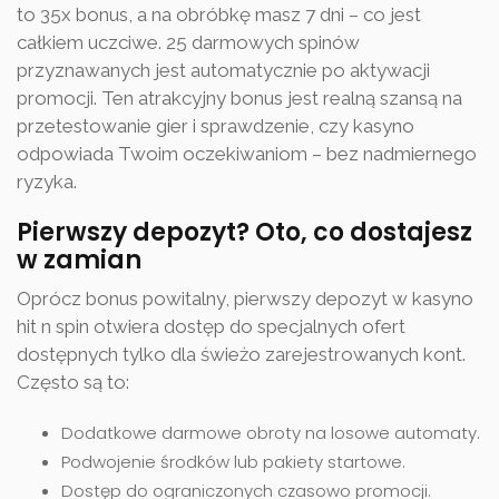
to 35x bonus, a na obróbkę masz 7 dni – co jest
całkiem uczciwe. 25 darmowych spinów
przyznawanych jest automatycznie po aktywacji
promocji. Ten atrakcyjny bonus jest realną szansą na
przetestowanie gier i sprawdzenie, czy kasyno
odpowiada Twoim oczekiwaniom – bez nadmiernego
ryzyka.
Pierwszy depozyt? Oto, co dostajesz
w zamian
Oprócz bonus powitalny, pierwszy depozyt w kasyno
hit n spin otwiera dostęp do specjalnych ofert
dostępnych tylko dla świeżo zarejestrowanych kont.
Często są to:
Dodatkowe darmowe obroty na losowe automaty.
Podwojenie środków lub pakiety startowe.
Dostęp do ograniczonych czasowo promocji.