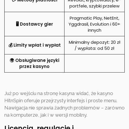
portfele, szybki przelew
Pragmatic Play, NetEnt,
🖥️ Dostawcy gier
Yggdrasil, Evolution i 60+
innych
Minimalny depozyt: 20 zł
💰 Limity wpłat i wypłat
/ wypłata: od 50 zł
🌍 Obsługiwane języki
przez kasyno
Już po wejściu na stronę kasyna widać, że kasyno
HitnSpin oferuje przejrzysty interfejs i proste menu.
Nawigacja nie sprawia żadnych problemów – zarówno
na komputerze, jak i w wersji mobilny.
Licencja, regulacje i