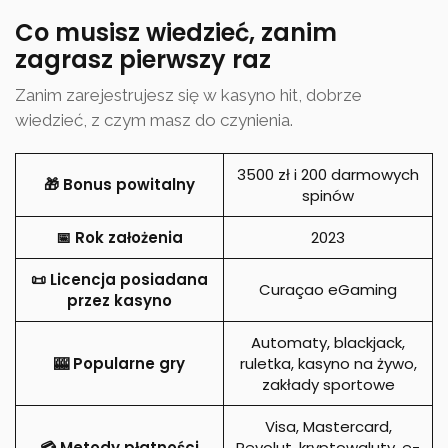
Co musisz wiedzieć, zanim
zagrasz pierwszy raz
Zanim zarejestrujesz się w kasyno hit, dobrze
wiedzieć, z czym masz do czynienia.
3500 zł i 200 darmowych
🎁 Bonus powitalny
spinów
📅 Rok założenia
2023
📜 Licencja posiadana
Curaçao eGaming
przez kasyno
Automaty, blackjack,
🎰 Popularne gry
ruletka, kasyno na żywo,
zakłady sportowe
Visa, Mastercard,
💳 Metody płatności
Revolut, kryptowaluty, e-