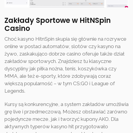
Zakłady Sportowe w HitNSpin
Casino
Choć kasyno HitnSpin skupia się głównie na rozrywce
online w postaci automatów, slotów czy kasyno na
żywo, zaskakująco dobrze casino oferuje także dział
zakładów sportowych. Znajdziesz tu klasyczne
dyscypliny jak piłka nożna, tenis, koszykówka czy
MMA, ale też e-sporty, które zdobywają coraz
większą popularność – w tym CS:GO i League of
Legends.
Kursy są konkurencyjne, a system zakładów umożliwia
grę live i przedmeczową. Możesz obstawiać zarówno
pojedyncze mecze, jak i tworzyć kupony AKO. Dla
aktywnych typerów kasyno hit przygotowało