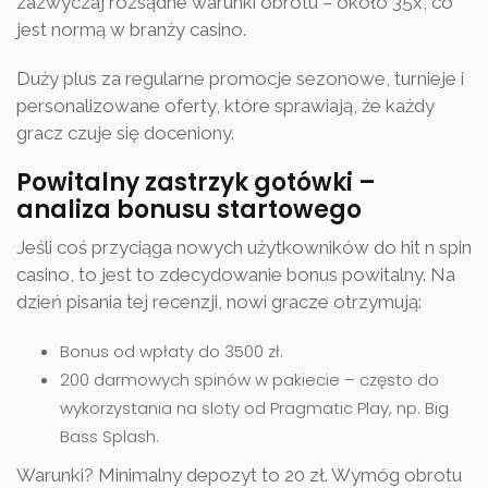
zazwyczaj rozsądne warunki obrotu – około 35x, co
jest normą w branży casino.
Duży plus za regularne promocje sezonowe, turnieje i
personalizowane oferty, które sprawiają, że każdy
gracz czuje się doceniony.
Powitalny zastrzyk gotówki –
analiza bonusu startowego
Jeśli coś przyciąga nowych użytkowników do hit n spin
casino, to jest to zdecydowanie bonus powitalny. Na
dzień pisania tej recenzji, nowi gracze otrzymują:
Bonus od wpłaty do 3500 zł.
200 darmowych spinów w pakiecie – często do
wykorzystania na sloty od Pragmatic Play, np. Big
Bass Splash.
Warunki? Minimalny depozyt to 20 zł. Wymóg obrotu