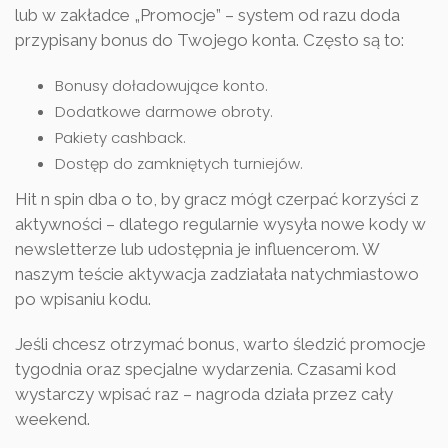
lub w zakładce „Promocje” – system od razu doda
przypisany bonus do Twojego konta. Często są to:
Bonusy doładowujące konto.
Dodatkowe darmowe obroty.
Pakiety cashback.
Dostęp do zamkniętych turniejów.
Hit n spin dba o to, by gracz mógł czerpać korzyści z
aktywności – dlatego regularnie wysyła nowe kody w
newsletterze lub udostępnia je influencerom. W
naszym teście aktywacja zadziałała natychmiastowo
po wpisaniu kodu.
Jeśli chcesz otrzymać bonus, warto śledzić promocje
tygodnia oraz specjalne wydarzenia. Czasami kod
wystarczy wpisać raz – nagroda działa przez cały
weekend.