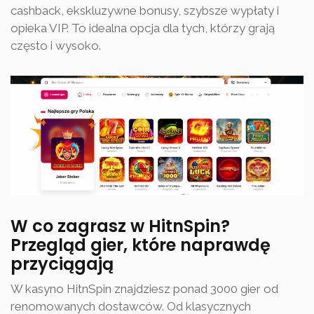
cashback, ekskluzywne bonusy, szybsze wypłaty i
opieka VIP. To idealna opcja dla tych, którzy grają
często i wysoko.
W co zagrasz w HitnSpin?
Przegląd gier, które naprawdę
przyciągają
W kasyno HitnSpin znajdziesz ponad 3000 gier od
renomowanych dostawców. Od klasycznych