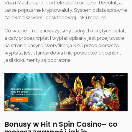
Visa i Mastercard, portfele elektroniczne, Revolut, a
także popularne kryptowaluty. System działa sprawnie
zarówno w wersji desktopowej, jak i mobilnej.
Co ważne – nie zauważyliśmy żadnych ukrytych opłat,
a cały proces wpłat i wypłat opisany jest przejrzyście
na stronie kasyna. Weryfikacja KYC przed pierwszą
wypłatą jest standardowa i nie powoduje opóźnień,
jeśli dokumenty są poprawne.
Bonusy w Hit n Spin Casino– co