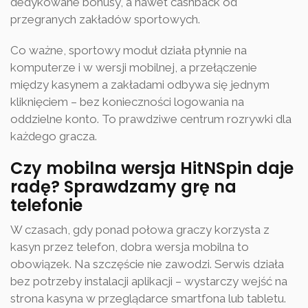
dedykowane bonusy, a nawet cashback od
przegranych zakładów sportowych.
Co ważne, sportowy moduł działa płynnie na
komputerze i w wersji mobilnej, a przełączenie
między kasynem a zakładami odbywa się jednym
kliknięciem – bez konieczności logowania na
oddzielne konto. To prawdziwe centrum rozrywki dla
każdego gracza.
Czy mobilna wersja HitNSpin daje
radę? Sprawdzamy grę na
telefonie
W czasach, gdy ponad połowa graczy korzysta z
kasyn przez telefon, dobra wersja mobilna to
obowiązek. Na szczęście nie zawodzi. Serwis działa
bez potrzeby instalacji aplikacji – wystarczy wejść na
strona kasyna w przeglądarce smartfona lub tabletu.