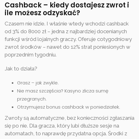
Cashback – kiedy dostajesz zwrot i
ile możesz odzyskać?
Czasem nie idzie. I właśnie wtedy wchodzi cashback
od 3% do 8000 zł – jedna z najbardziej docenianych
funkcji wśród lojalnych graczy. Oferuje cotygodniowy
zwrot środków – nawet do 12% strat poniesionych w
poprzednim tygodniu.
Jak to działa?
Grasz – jak zwykle.
Nie masz szczęścia? Kasyno zlicza sumę
przegranych.
Otrzymujesz bonus cashback w poniedziałek.
Zwroty są automatyczne, bez konieczności zgłaszania
się po nie. Dla gracza, który lubi dłuższe sesje na
automatach, to naprawdę przydatna opcja. Środki z