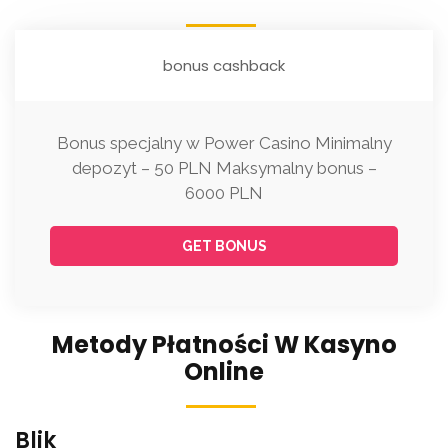
bonus cashback
Bonus specjalny w Power Casino Minimalny
depozyt – 50 PLN Maksymalny bonus –
6000 PLN
GET BONUS
Metody Płatności W Kasyno
Online
Blik