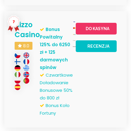
7
Bizzo
Bonus
DO KASYNA
Casino
Powitalny
125% do 6250
8.0
RECENZJA
zł + 125
darmowych
spinów
Czwartkowe
Doładowanie
Bonusowe 50%
do 800 zł
Bonus Koło
Fortuny