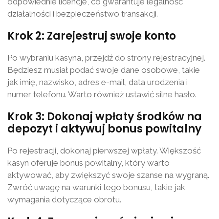
odpowiednie licencje, co gwarantuje legalność
działalności i bezpieczeństwo transakcji.
Krok 2: Zarejestruj swoje konto
Po wybraniu kasyna, przejdź do strony rejestracyjnej.
Będziesz musiał podać swoje dane osobowe, takie
jak imię, nazwisko, adres e-mail, data urodzenia i
numer telefonu. Warto również ustawić silne hasło.
Krok 3: Dokonaj wpłaty środków na
depozyt i aktywuj bonus powitalny
Po rejestracji, dokonaj pierwszej wpłaty. Większość
kasyn oferuje bonus powitalny, który warto
aktywować, aby zwiększyć swoje szanse na wygraną.
Zwróć uwagę na warunki tego bonusu, takie jak
wymagania dotyczące obrotu.