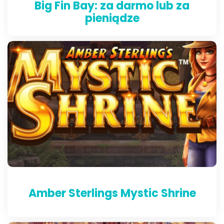
Big Fin Bay: za darmo lub za
pieniądze
Amber Sterlings Mystic Shrine