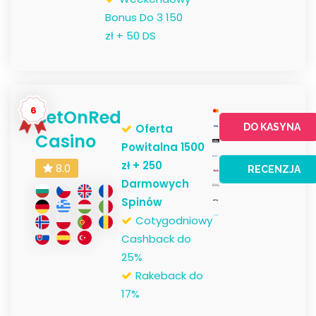
Bonus Do 3 150
zł + 50 DS
6
BetOnRed
Oferta
DO KASYNA
Casino
Powitalna 1500
zł + 250
8.0
RECENZJA
Darmowych
Spinów
Cotygodniowy
Cashback do
25%
Rakeback do
17%