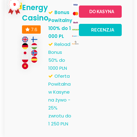
9
Energy
Bonus
DO KASYNA
Casino
Powitalny
100% do 1
7.6
RECENZJA
000 PL
Reload
Bonus
50% do
1000 PLN
Oferta
Powitalna
w Kasyne
na żywo -
25%
zwrotu do
1 250 PLN