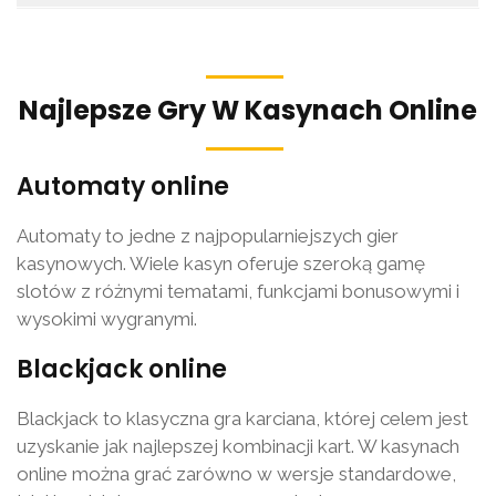
Najlepsze Gry W Kasynach Online
Automaty online
Automaty to jedne z najpopularniejszych gier
kasynowych. Wiele kasyn oferuje szeroką gamę
slotów z różnymi tematami, funkcjami bonusowymi i
wysokimi wygranymi.
Blackjack online
Blackjack to klasyczna gra karciana, której celem jest
uzyskanie jak najlepszej kombinacji kart. W kasynach
online można grać zarówno w wersje standardowe,