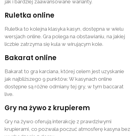
jak i bardziej zaawansowane warianty.
Ruletka online
Ruletka to kolejna klasyka kasyn, dostępna w wielu
wersjach online. Gra polega na obstawianiu, na jakiej
liczbie zatrzyma się kula w wirującym kole.
Bakarat online
Bakarat to gra karciana, której celem jest uzyskanie
jak najbliższego 9 punktów. W kasynach online
dostępne są różne odmiany tej gry, w tym baccarat
live.
Gry na żywo z krupierem
Gry na żywo oferują interakcję z prawdziwymi
krupierami, co pozwala poczuć atmosferę kasyna bez