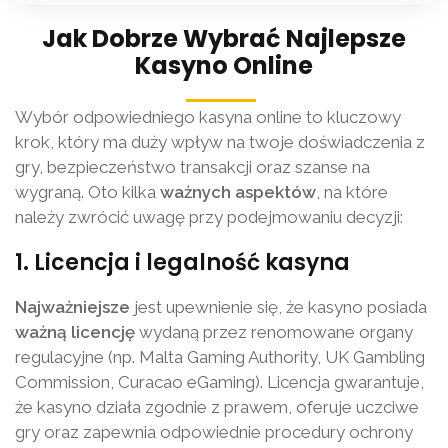
Jak Dobrze Wybrać Najlepsze
Kasyno Online
Wybór odpowiedniego kasyna online to kluczowy
krok, który ma duży wpływ na twoje doświadczenia z
gry, bezpieczeństwo transakcji oraz szanse na
wygraną. Oto kilka
ważnych aspektów
, na które
należy zwrócić uwagę przy podejmowaniu decyzji:
1. Licencja i legalność kasyna
Najważniejsze
jest upewnienie się, że kasyno posiada
ważną licencję
wydaną przez renomowane organy
regulacyjne (np. Malta Gaming Authority, UK Gambling
Commission, Curacao eGaming). Licencja gwarantuje,
że kasyno działa zgodnie z prawem, oferuje uczciwe
gry oraz zapewnia odpowiednie procedury ochrony