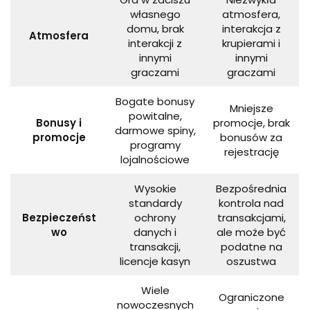
własnego
atmosfera,
domu, brak
interakcja z
Atmosfera
interakcji z
krupierami i
innymi
innymi
graczami
graczami
Bogate bonusy
Mniejsze
powitalne,
Bonusy i
promocje, brak
darmowe spiny,
promocje
bonusów za
programy
rejestrację
lojalnościowe
Wysokie
Bezpośrednia
standardy
kontrola nad
Bezpieczeńst
ochrony
transakcjami,
wo
danych i
ale może być
transakcji,
podatne na
licencje kasyn
oszustwa
Wiele
Ograniczone
nowoczesnych