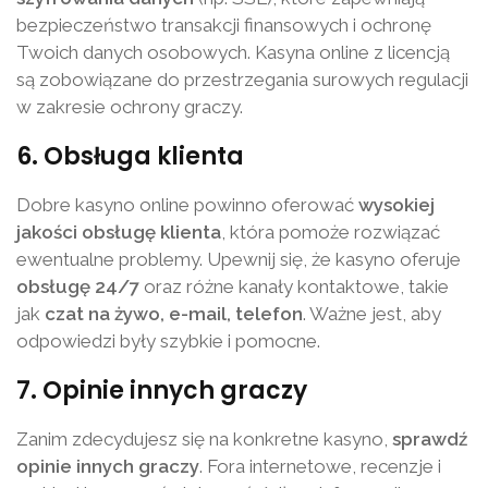
bezpieczeństwo transakcji finansowych i ochronę
Twoich danych osobowych. Kasyna online z licencją
są zobowiązane do przestrzegania surowych regulacji
w zakresie ochrony graczy.
6. Obsługa klienta
Dobre kasyno online powinno oferować
wysokiej
jakości obsługę klienta
, która pomoże rozwiązać
ewentualne problemy. Upewnij się, że kasyno oferuje
obsługę 24/7
oraz różne kanały kontaktowe, takie
jak
czat na żywo, e-mail, telefon
. Ważne jest, aby
odpowiedzi były szybkie i pomocne.
7. Opinie innych graczy
Zanim zdecydujesz się na konkretne kasyno,
sprawdź
opinie innych graczy
. Fora internetowe, recenzje i