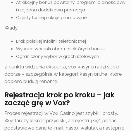
Atrakcyjny bonus powitalny, program lojalnościowy
i niejedna dodatkowa promocja
Częsty turniej i akcje promocyjne
Wady:
Brak polskiej infolinii telefonicznej
Wysokie warunki obrotu niektórych bonus
Ograniczony wybór w grach stołowych
Z punktu widzenia eksperta, vox kasyno radzi sobie
dobrze – szczególnie w kategorii kasyn online, które
dopiero budują renomę.
Rejestracja krok po kroku – jak
zacząć grę w Vox?
Proces rejestracji w Vox Casino jest szybki i prosty.
Wystarczy kliknąć przycisk „Zarejestruj się”, podać
podstawowe dane (e-mail, hasło, waluta), a następnie