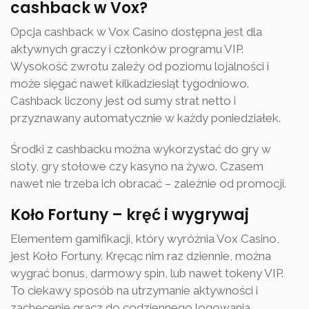
cashback w Vox?
Opcja cashback w Vox Casino dostępna jest dla
aktywnych graczy i członków programu VIP.
Wysokość zwrotu zależy od poziomu lojalności i
może sięgać nawet kilkadziesiąt tygodniowo.
Cashback liczony jest od sumy strat netto i
przyznawany automatycznie w każdy poniedziałek.
Środki z cashbacku można wykorzystać do gry w
sloty, gry stołowe czy kasyno na żywo. Czasem
nawet nie trzeba ich obracać – zależnie od promocji.
Koło Fortuny – kręć i wygrywaj
Elementem gamifikacji, który wyróżnia Vox Casino,
jest Koło Fortuny. Kręcąc nim raz dziennie, można
wygrać bonus, darmowy spin, lub nawet tokeny VIP.
To ciekawy sposób na utrzymanie aktywności i
zachęcenie gracz do codziennego logowania.