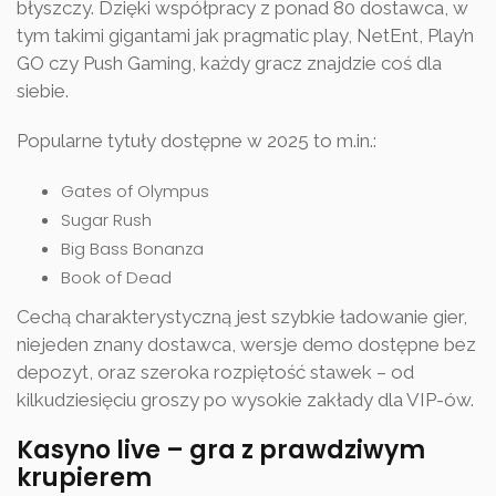
błyszczy. Dzięki współpracy z ponad 80 dostawca, w
tym takimi gigantami jak pragmatic play, NetEnt, Play’n
GO czy Push Gaming, każdy gracz znajdzie coś dla
siebie.
Popularne tytuły dostępne w 2025 to m.in.:
Gates of Olympus
Sugar Rush
Big Bass Bonanza
Book of Dead
Cechą charakterystyczną jest szybkie ładowanie gier,
niejeden znany dostawca, wersje demo dostępne bez
depozyt, oraz szeroka rozpiętość stawek – od
kilkudziesięciu groszy po wysokie zakłady dla VIP-ów.
Kasyno live – gra z prawdziwym
krupierem