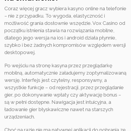
Coraz więcej gracz wybiera kasyno online na telefonie
– nie z przypadku. To wygoda, elastyczność i
możliwość grania dosłownie wszędzie. Vox Casino od
początku istnienia stawia na rozwiązania mobilne,
dlatego jego wersja na ios i android działa płynnie,
szybko i bez żadnych kompromisów względem wersji
desktopowej.
Po wejściu na stronę kasyna przez przeglądarkę
mobilną, automatycznie załadujemy zoptymalizowaną
wersję. Interfejs jest czytelny, responsywny, a
wszystkie funkcje – od rejestracji, przez przeglądanie
gier, po dokonywanie wpłaty czy aktywację bonus –
są w pełni dostępne. Nawigacja jest intuicyjna, a
ładowanie gier błyskawiczne nawet na starszych
urządzeniach.
Choć na razie nie ma natywnej aplikacji do pobrania ze