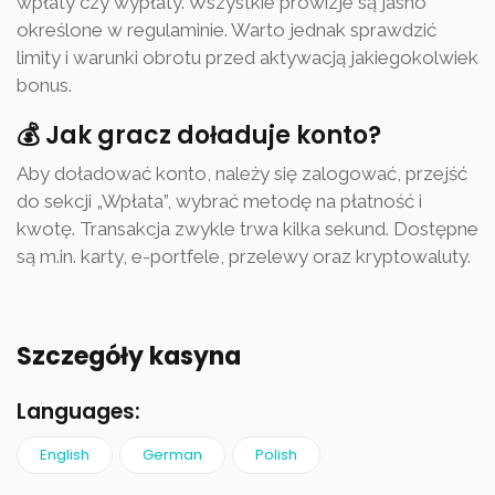
wpłaty czy wypłaty. Wszystkie prowizje są jasno
określone w regulaminie. Warto jednak sprawdzić
limity i warunki obrotu przed aktywacją jakiegokolwiek
bonus.
💰
Jak gracz doładuje konto?
Aby doładować konto, należy się zalogować, przejść
do sekcji „Wpłata”, wybrać metodę na płatność i
kwotę. Transakcja zwykle trwa kilka sekund. Dostępne
są m.in. karty, e-portfele, przelewy oraz kryptowaluty.
Szczegóły kasyna
Languages:
English
German
Polish