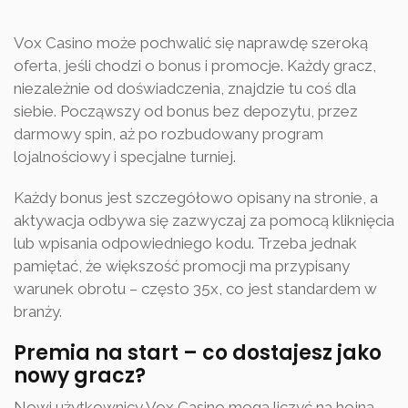
Vox Casino może pochwalić się naprawdę szeroką
oferta, jeśli chodzi o bonus i promocje. Każdy gracz,
niezależnie od doświadczenia, znajdzie tu coś dla
siebie. Począwszy od bonus bez depozytu, przez
darmowy spin, aż po rozbudowany program
lojalnościowy i specjalne turniej.
Każdy bonus jest szczegółowo opisany na stronie, a
aktywacja odbywa się zazwyczaj za pomocą kliknięcia
lub wpisania odpowiedniego kodu. Trzeba jednak
pamiętać, że większość promocji ma przypisany
warunek obrotu – często 35x, co jest standardem w
branży.
Premia na start – co dostajesz jako
nowy gracz?
Nowi użytkownicy Vox Casino mogą liczyć na hojną