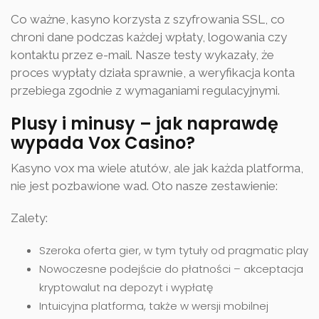
Co ważne, kasyno korzysta z szyfrowania SSL, co
chroni dane podczas każdej wpłaty, logowania czy
kontaktu przez e-mail. Nasze testy wykazały, że
proces wypłaty działa sprawnie, a weryfikacja konta
przebiega zgodnie z wymaganiami regulacyjnymi.
Plusy i minusy – jak naprawdę
wypada Vox Casino?
Kasyno vox ma wiele atutów, ale jak każda platforma,
nie jest pozbawione wad. Oto nasze zestawienie:
Zalety:
Szeroka oferta gier, w tym tytuły od pragmatic play
Nowoczesne podejście do płatności – akceptacja
kryptowalut na depozyt i wypłatę
Intuicyjna platforma, także w wersji mobilnej