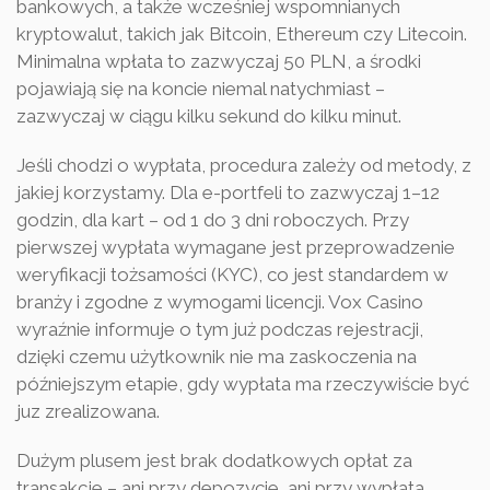
bankowych, a także wcześniej wspomnianych
kryptowalut, takich jak Bitcoin, Ethereum czy Litecoin.
Minimalna wpłata to zazwyczaj 50 PLN, a środki
pojawiają się na koncie niemal natychmiast –
zazwyczaj w ciągu kilku sekund do kilku minut.
Jeśli chodzi o wypłata, procedura zależy od metody, z
jakiej korzystamy. Dla e-portfeli to zazwyczaj 1–12
godzin, dla kart – od 1 do 3 dni roboczych. Przy
pierwszej wypłata wymagane jest przeprowadzenie
weryfikacji tożsamości (KYC), co jest standardem w
branży i zgodne z wymogami licencji. Vox Casino
wyraźnie informuje o tym już podczas rejestracji,
dzięki czemu użytkownik nie ma zaskoczenia na
późniejszym etapie, gdy wypłata ma rzeczywiście być
juz zrealizowana.
Dużym plusem jest brak dodatkowych opłat za
transakcje – ani przy depozycie, ani przy wypłata