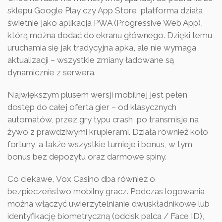
sklepu Google Play czy App Store, platforma działa
świetnie jako aplikacja PWA (Progressive Web App),
którą można dodać do ekranu głównego. Dzięki temu
uruchamia się jak tradycyjna apka, ale nie wymaga
aktualizacji – wszystkie zmiany ładowane są
dynamicznie z serwera.
Największym plusem wersji mobilnej jest pełen
dostęp do całej oferta gier – od klasycznych
automatów, przez gry typu crash, po transmisje na
żywo z prawdziwymi krupierami. Działa również koło
fortuny, a także wszystkie turnieje i bonus, w tym
bonus bez depozytu oraz darmowe spiny.
Co ciekawe, Vox Casino dba również o
bezpieczeństwo mobilny gracz. Podczas logowania
można włączyć uwierzytelnianie dwuskładnikowe lub
identyfikację biometryczną (odcisk palca / Face ID),