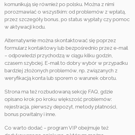
komunikują się również po polsku. Można z nimi
porozmawiać o wszystkim: od problemów z wpłatą,
przez szczegóły bonus, po status wypłaty czy pomoc
w aktywacji kodu.
Alternatywnie można skontaktować się poprzez
formularz kontaktowy lub bezpośrednio przez e-mail
– odpowiedzi przychodzą w ciągu kilku godzin,
czasem szybciej. E-mail to dobry wybór w przypadku
bardziej złożonych problemów, np. związanych z
weryfikacją konta lub sporem o warunek obrotu.
Strona ma też rozbudowaną sekcję FAQ, gdzie
opisano krok po kroku większość problemów:
rejestracja, pierwszy depozyt, metody płatności,
bonus powitalny i inne.
Co warto dodać – program VIP obejmuje też