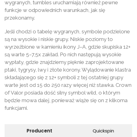
wygranych, tumbles uruchamiają również pewne
funkcje w odpowiednich warunkach, jak się
przekonamy.
Jeśli chodzi o tabelę wygranych, symbole podzielone
są na wysokie i niskie grupy. Niskie poziomy to
wyrzeźbione w kamieniu ikony J–A, gdzie skupiska 12+
są warte 5–7,5x zakład. Po nich następują wysokie
wypłaty, gdzie znajdziemy pięknie zaprojektowane
ptaki, tygrysy, lwy i złote korony. Wylądowanie klastra
składającego się z 12+ symboli z tej ostatniej grupy
warte jest od 15 do 250 razy więcej niż stawka. Crown
of Valor posiada dość silny symbol wild, o którym
będzie mowa dalej, ponieważ wiąże się on z kilkoma
funkcjami.
Producent
Quickspin