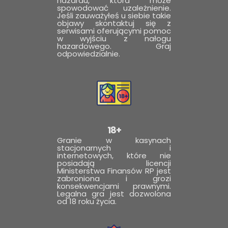
hazardu, która może
spowodować uzależnienie.
Jeśli zauważyłeś u siebie takie
objawy skontaktuj się z
serwisami oferującymi pomoc
w wyjściu z nałogu
hazardowego. Graj
odpowiedzialnie.
18+
Granie w kasynach
stacjonarnych i
internetowych, które nie
posiadają licencji
Ministerstwa Finansów RP jest
zabroniona i grozi
konsekwencjami prawnymi.
Legalna gra jest dozwolona
od 18 roku życia.