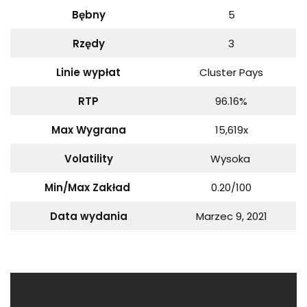
Bębny
5
Rzędy
3
Linie wypłat
Cluster Pays
RTP
96.16%
Max Wygrana
15,619x
Volatility
Wysoka
Min/Max Zakład
0.20/100
Data wydania
Marzec 9, 2021