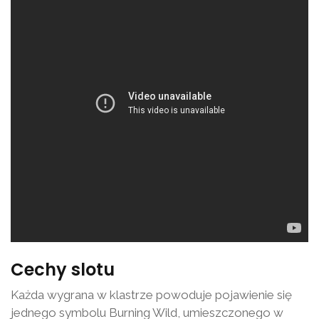
Cechy slotu
Każda wygrana w klastrze powoduje pojawienie się
jednego symbolu Burning Wild, umieszczonego w