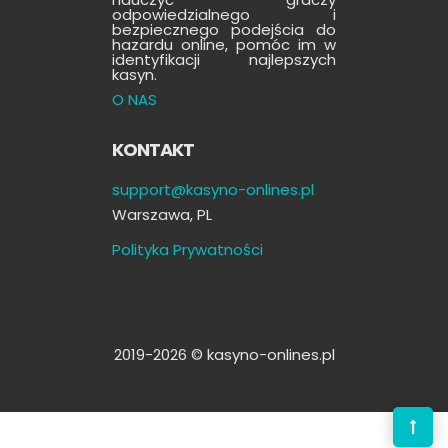
odpowiedzialnego i
bezpiecznego podejścia do
hazardu online, pomóc im w
identyfikacji najlepszych
kasyn.
O NAS
KONTAKT
support@kasyno-onlines.pl
Warszawa, PL
Polityka Prywatności
2019-2026 © kasyno-onlines.pl