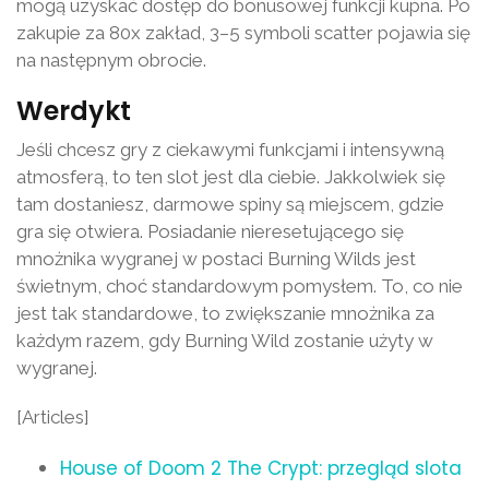
mogą uzyskać dostęp do bonusowej funkcji kupna. Po
zakupie za 80x zakład, 3–5 symboli scatter pojawia się
na następnym obrocie.
Werdykt
Jeśli chcesz gry z ciekawymi funkcjami i intensywną
atmosferą, to ten slot jest dla ciebie. Jakkolwiek się
tam dostaniesz, darmowe spiny są miejscem, gdzie
gra się otwiera. Posiadanie nieresetującego się
mnożnika wygranej w postaci Burning Wilds jest
świetnym, choć standardowym pomysłem. To, co nie
jest tak standardowe, to zwiększanie mnożnika za
każdym razem, gdy Burning Wild zostanie użyty w
wygranej.
[Articles]
House of Doom 2 The Crypt: przegląd slota