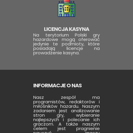
LICENCJA KASYNA
Na terytorium Polski gry
hazardowe mogą oferować
jedynie te podmioty, które
posiadają licencje na
prowadzenie kasyna.
INFORMACJE O NAS
Nasz zespół ma
programistów, redaktorów i
miłośników hazardu. Naszym
zadaniem jest analizowanie
stron gry, wybieranie
najlepszych i polecanie ich
graczom. A także naszym
celem jest pragnienie
nauczyć graczy