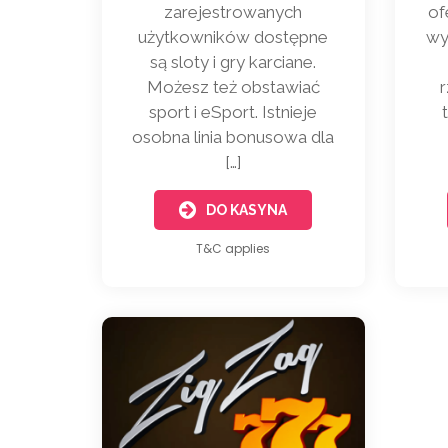
zarejestrowanych
of
użytkowników dostępne
wy
są sloty i gry karciane.
Możesz też obstawiać
sport i eSport. Istnieje
osobna linia bonusowa dla
[…]
DO KASYNA
T&C applies