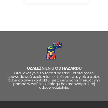
UZALEŻNIENIU OD HAZARDU
Gra w kasynie to forma hazardu, która może
spowodować uzależnienie. Jeśli zauważyłeś u siebie
takie objawy skontaktuj się z serwisami oferującymi
pomoc w wyjściu z nałogu hazardowego. Graj
odpowiedzialnie.