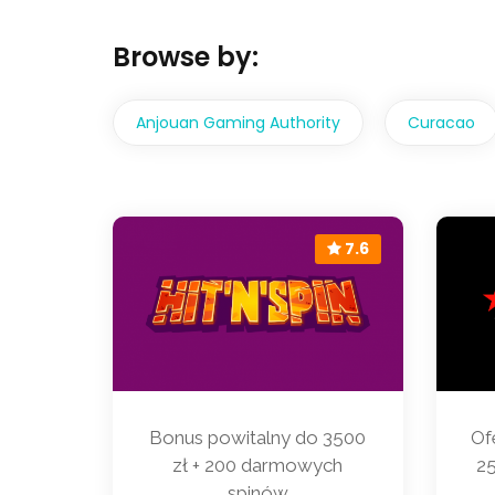
Browse by:
Anjouan Gaming Authority
Curacao
7.6
Bonus powitalny do 3500
Of
zł + 200 darmowych
2
spinów