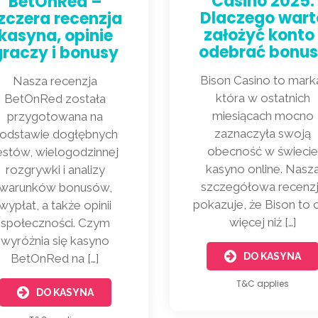
Casino 2025:
BetOnRed –
Dlaczego wart
zczera recenzja
założyć konto 
kasyna, opinie
odebrać bonus
graczy i bonusy
Bison Casino to mark
Nasza recenzja
która w ostatnich
BetOnRed została
miesiącach mocno
przygotowana na
zaznaczyła swoją
odstawie dogłębnych
obecność w świeci
estów, wielogodzinnej
kasyno online. Nasz
rozgrywki i analizy
szczegółowa recenz
warunków bonusów,
pokazuje, że Bison to 
wypłat, a także opinii
więcej niż […]
społeczności. Czym
wyróżnia się kasyno
DO KASYNA
BetOnRed na […]
T&C applies
DO KASYNA