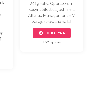
nia
2019 roku. Operatorem
kasyna Slottica jest firma
n
Atlantic Management B.V.
zarejestrowana na […]
gi.
DO KASYNA
]
T&C applies