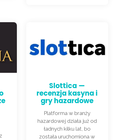
Slottica —
o
recenzja kasyna i
ze
gry hazardowe
Platforma w branży
hazardowej działa już od
ładnych kilku lat, bo
 z
została uruchomiona w