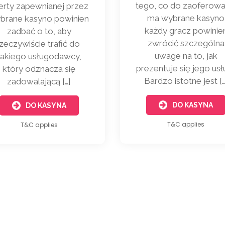
tego, co do zaoferowa
erty zapewnianej przez
ma wybrane kasyno
brane kasyno powinien
każdy gracz powinie
zadbać o to, aby
zwrócić szczególna
rzeczywiście trafić do
uwage na to, jak
takiego usługodawcy,
prezentuje się jego usłu
który odznacza się
Bardzo istotne jest […
zadowalającą […]
DO KASYNA
DO KASYNA
T&C applies
T&C applies