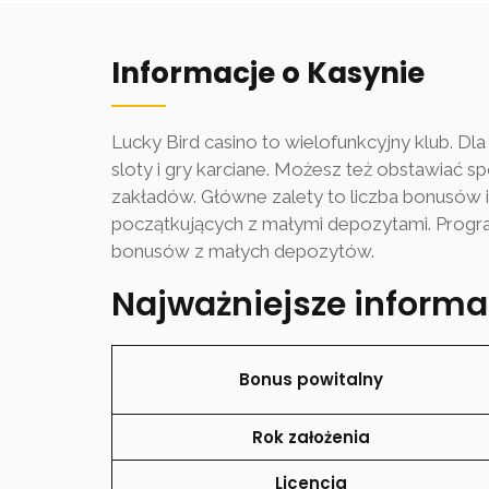
Informacje o Kasynie
Lucky Bird casino to wielofunkcyjny klub. D
sloty i gry karciane. Możesz też obstawiać sp
zakładów. Główne zalety to liczba bonusów i ś
początkujących z małymi depozytami. Progr
bonusów z małych depozytów.
Najważniejsze informa
Bonus powitalny
Rok założenia
Licencja