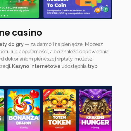
ine casino
ty do gry
— za darmo i na pieniądze. Możesz
etu lub popularności, albo znaleźć odpowiednią
ed dokonaniem pierwszej wpłaty, możesz
racji.
Kasyno internetowe
udostępnia
tryb