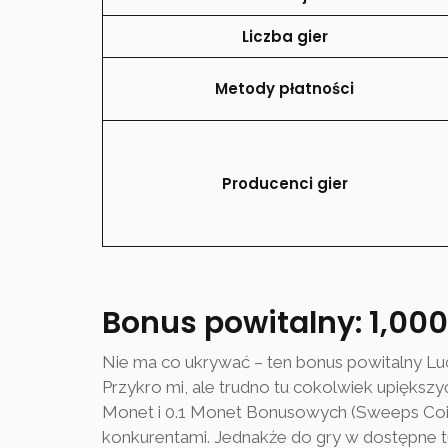
Liczba gier
Metody płatności
Producenci gier
Bonus powitalny: 1,000 
Nie ma co ukrywać – ten bonus powitalny Luck
Przykro mi, ale trudno tu cokolwiek upiększy
Monet i 0.1 Monet Bonusowych (Sweeps Coin
konkurentami. Jednakże do gry w dostępne tu