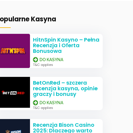
opularne Kasyna
HitnSpin Kasyno – Pełna
Recenzja i Oferta
Bonusowa
DO KASYNA
T&C applies
BetOnRed – szczera
recenzja kasyna, opinie
graczy i bonusy
DO KASYNA
T&C applies
Recenzja Bison Casino
2025: Dlaczego warto