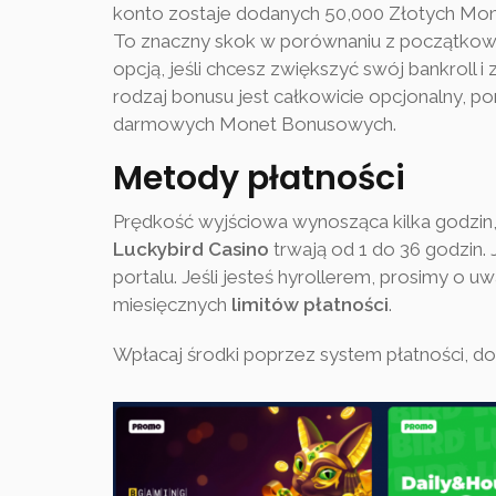
konto zostaje dodanych 50,000 Złotych Mo
To znaczny skok w porównaniu z początkową 
opcją, jeśli chcesz zwiększyć swój bankroll i 
rodzaj bonusu jest całkowicie opcjonalny, p
darmowych Monet Bonusowych.
Metody płatności
Prędkość wyjściowa wynosząca kilka godzin, 
Luckybird Casino
trwają od 1 do 36 godzin. 
portalu. Jeśli jesteś hyrollerem, prosimy o 
miesięcznych
limitów płatności
.
Wpłacaj środki poprzez system płatności, d