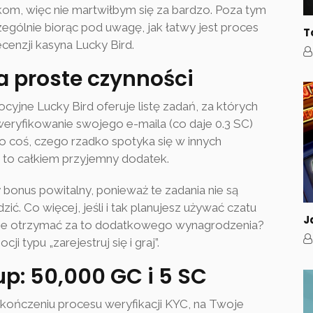
om, więc nie martwiłbym się za bardzo. Poza tym
czególnie biorąc pod uwagę, jak łatwy jest proces
T
cenzji kasyna Lucky Bird.
a proste czynności
cyjne Lucky Bird oferuje listę zadań, za których
eryfikowanie swojego e-maila (co daje 0.3 SC)
o coś, czego rzadko spotyka się w innych
 to całkiem przyjemny dodatek.
onus powitalny, ponieważ te zadania nie są
ć. Co więcej, jeśli i tak planujesz używać czatu
J
nie otrzymać za to dodatkowego wynagrodzenia?
typu „zarejestruj się i graj”.
p: 50,000 GC i 5 SC
akończeniu procesu weryfikacji KYC, na Twoje