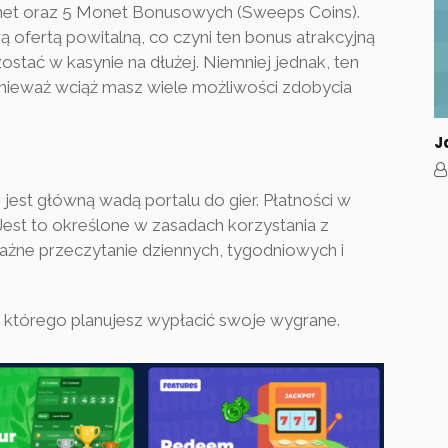
net oraz 5 Monet Bonusowych (Sweeps Coins).
ofertą powitalną, co czyni ten bonus atrakcyjną
zostać w kasynie na dłużej. Niemniej jednak, ten
onieważ wciąż masz wiele możliwości zdobycia
J
jest główną wadą portalu do gier. Płatności w
Jest to określone w zasadach korzystania z
uważne przeczytanie dziennych, tygodniowych i
o którego planujesz wypłacić swoje wygrane.