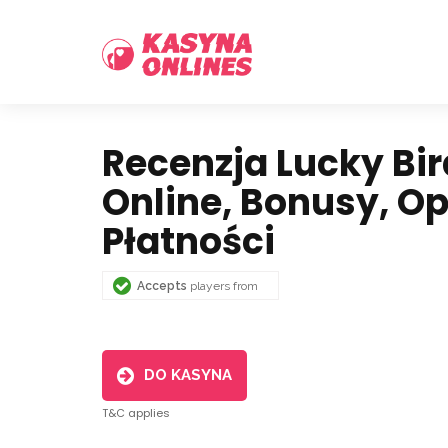
Recenzja Lucky Bi
Online, Bonusy, Op
Płatności
Accepts
players from
DO KASYNA
T&C applies