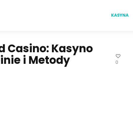
KASYNA
rd Casino: Kasyno
inie i Metody
0