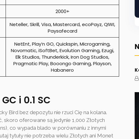
2000+
Neteller, Skrill, Visa, Mastercard, ecoPayz, QIWI,
Paysafecard
NetEnt, Play’n GO, Quickspin, Microgaming,
N
Novomatic, iSoftBet, Evolution Gaming, Ezugi,
Elk Studios, Thunderkick, Iron Dog Studios,
Pragmatic Play, Booongo Gaming, Playson,
K
Habanero
GC i 0.1 SC
y Bird bez depozytu nie rzuci Cię na kolana.
ć, skoro oferowane są jedynie 1,000 Złotych
s), co wypada blado w porównaniu z innymi
taj tytuły nie potrzeba wielu Złotych ani Monet