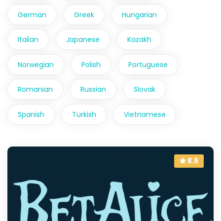
German
Greek
Hungarian
Italian
Japanese
Kazakh
Norwegian
Polish
Portuguese
Romanian
Russian
Slovak
Spanish
Turkish
Vietnamese
8.6