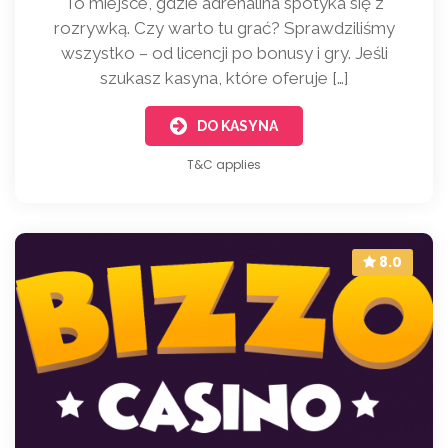
To miejsce, gdzie adrenalina spotyka się z
rozrywką. Czy warto tu grać? Sprawdziliśmy
wszystko – od licencji po bonusy i gry. Jeśli
szukasz kasyna, które oferuje […]
DO KASYNA
T&C applies
8.0