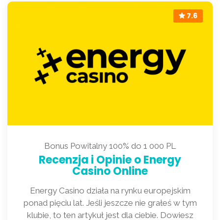
7.6
Bonus Powitalny 100% do 1 000 PL
Recenzja i Opinie o Energy
Casino Online
Energy Casino działa na rynku europejskim
ponad pięciu lat. Jeśli jeszcze nie grałeś w tym
klubie, to ten artykuł jest dla ciebie. Dowiesz