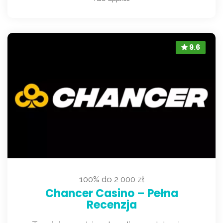
9.6
100% do 2 000 zł
Chancer Casino – Pełna
Recenzja