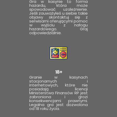
Gra w kasynie to forma
hazardu, która może
spowodować uzależnienie.
Jeśli zauważyłeś u siebie takie
objawy skontaktuj się z
serwisami oferującymi pomoc
w wyjściu z nałogu
hazardowego. Graj
odpowiedzialnie.
18+
Granie w kasynach
stacjonarnych i
internetowych, które nie
posiadają licencji
Ministerstwa Finansów RP jest
zabroniona i grozi
konsekwencjami prawnymi.
Legalna gra jest dozwolona
od 18 roku życia.