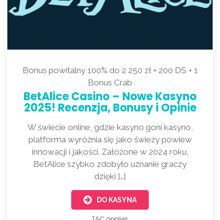
Bonus powitalny 100% do 2 250 zł + 200 DS + 1
Bonus Crab
BetAlice Casino – Nowe Kasyno
2025! Recenzja, Bonusy i Opinie
W świecie online, gdzie kasyno goni kasyno,
platforma wyróżnia się jako świeży powiew
innowacji i jakości. Założone w 2024 roku,
BetAlice szybko zdobyło uznanie graczy
dzięki […]
DO KASYNA
T&C applies