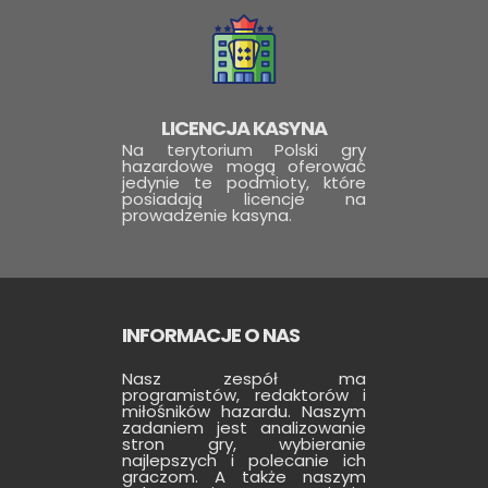
LICENCJA KASYNA
Na terytorium Polski gry
hazardowe mogą oferować
jedynie te podmioty, które
posiadają licencje na
prowadzenie kasyna.
INFORMACJE O NAS
Nasz zespół ma
programistów, redaktorów i
miłośników hazardu. Naszym
zadaniem jest analizowanie
stron gry, wybieranie
najlepszych i polecanie ich
graczom. A także naszym