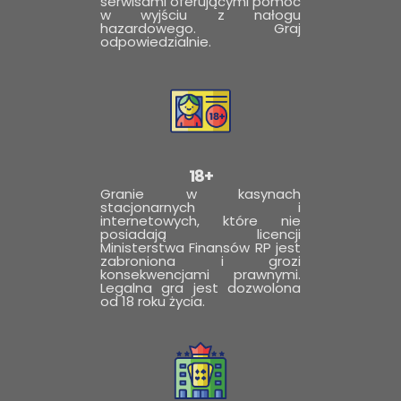
serwisami oferującymi pomoc
w wyjściu z nałogu
hazardowego. Graj
odpowiedzialnie.
18+
Granie w kasynach
stacjonarnych i
internetowych, które nie
posiadają licencji
Ministerstwa Finansów RP jest
zabroniona i grozi
konsekwencjami prawnymi.
Legalna gra jest dozwolona
od 18 roku życia.