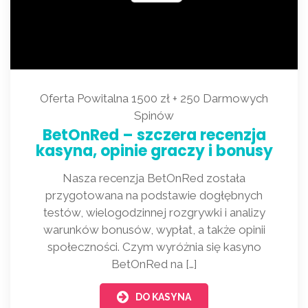
Oferta Powitalna 1500 zł + 250 Darmowych
Spinów
BetOnRed – szczera recenzja
kasyna, opinie graczy i bonusy
Nasza recenzja BetOnRed została
przygotowana na podstawie dogłębnych
testów, wielogodzinnej rozgrywki i analizy
warunków bonusów, wypłat, a także opinii
społeczności. Czym wyróżnia się kasyno
BetOnRed na […]
DO KASYNA