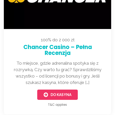
100% do 2 000 zł
Chancer Casino – Pełna
Recenzja
To miejsce, gdzie adrenalina spotyka się z
rozrywką. Czy warto tu grać? Sprawdziliśmy
wszystko – od licencji po bonusy i gry. Jeśli
szukasz kasyna, które oferuje […]
DO KASYNA
T&C applies