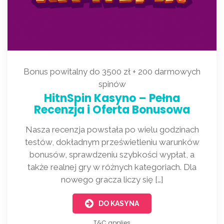
Bonus powitalny do 3500 zł + 200 darmowych
spinów
HitnSpin Kasyno – Pełna
Recenzja i Oferta Bonusowa
Nasza recenzja powstała po wielu godzinach
testów, dokładnym prześwietleniu warunków
bonusów, sprawdzeniu szybkości wypłat, a
także realnej gry w różnych kategoriach. Dla
nowego gracza liczy się […]
DO KASYNA
T&C applies