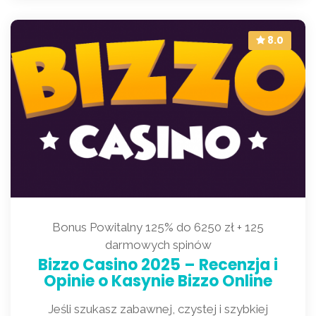
8.0
Bonus Powitalny 125% do 6250 zł + 125
darmowych spinów
Bizzo Casino 2025 – Recenzja i
Opinie o Kasynie Bizzo Online
Jeśli szukasz zabawnej, czystej i szybkiej