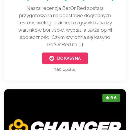
Nasza recenzja BetOnRed została
przygotowana na podstawie dogłębnych
testów, wielogodzinnej rozgrywki i analizy
warunków bonusów, wypłat, a także opinii
społeczności. Czym wyróżnia się kasyno
BetOnRed na […]
DO KASYNA
T&C applies
9.6