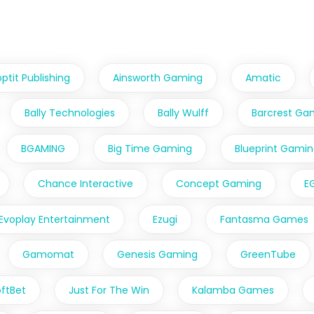
ptit Publishing
Ainsworth Gaming
Amatic
Bally Technologies
Bally Wulff
Barcrest Ga
BGAMING
Big Time Gaming
Blueprint Gami
Chance Interactive
Concept Gaming
E
Evoplay Entertainment
Ezugi
Fantasma Games
Gamomat
Genesis Gaming
GreenTube
oftBet
Just For The Win
Kalamba Games