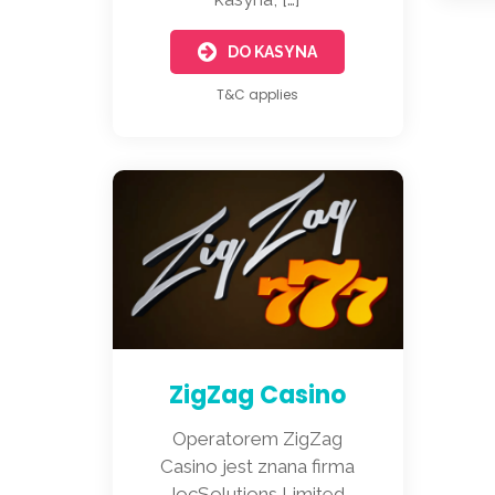
DO KASYNA
T&C applies
ZigZag Casino
Operatorem ZigZag
Casino jest znana firma
JocSolutions Limited.