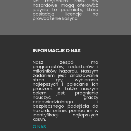
Na terytorium Polski gry
hazardowe mogą oferować
jedynie te podmioty, które
posiadają licencje na
prowadzenie kasyna.
INFORMACJE O NAS
Nasz zespół ma
programistów, redaktorów i
miłośników hazardu. Naszym
zadaniem jest analizowanie
stron gry, wybieranie
najlepszych i polecanie ich
graczom. A także naszym
celem jest pragnienie
nauczyć graczy
odpowiedzialnego i
bezpiecznego podejścia do
hazardu online, pomóc im w
identyfikacji najlepszych
kasyn.
O NAS