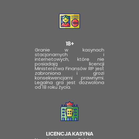
18+
Granie w kasynach
stacjonarnych i
internetowych, które nie
posiadają licencji
Ministerstwa Finansów RP jest
zabroniona i grozi
konsekwencjami prawnymi.
Legalna gra jest dozwolona
od 18 roku życia.
LICENCJA KASYNA