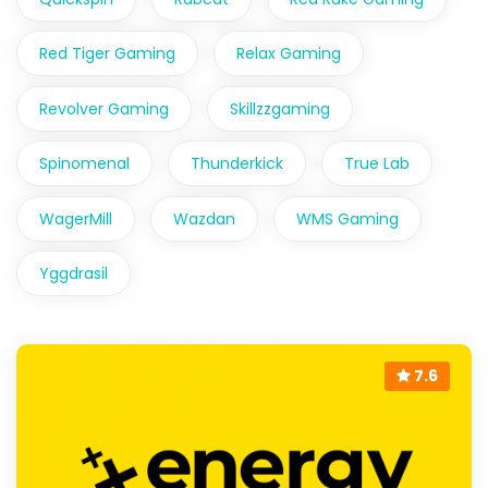
Red Tiger Gaming
Relax Gaming
Revolver Gaming
Skillzzgaming
Spinomenal
Thunderkick
True Lab
WagerMill
Wazdan
WMS Gaming
Yggdrasil
7.6