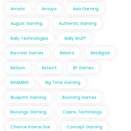
Amatic
Amaya
Asia Gaming
August Gaming
Authentic Gaming
Bally Technologies
Bally Wulff
Barcrest Games
Belatra
Betdigital
Betixon
Betsoft
BF Games
BGAMING
Big Time Gaming
Blueprint Gaming
Booming Games
Booongo Gaming
Casino Technology
Chance Interactive
Concept Gaming