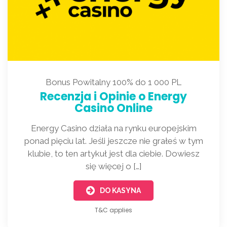
Bonus Powitalny 100% do 1 000 PL
Recenzja i Opinie o Energy
Casino Online
Energy Casino działa na rynku europejskim
ponad pięciu lat. Jeśli jeszcze nie grałeś w tym
klubie, to ten artykuł jest dla ciebie. Dowiesz
się więcej o […]
DO KASYNA
T&C applies