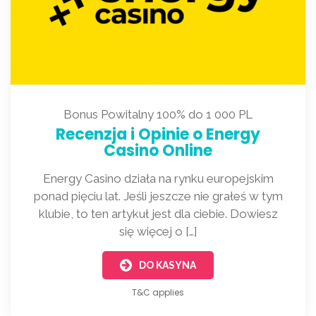
Bonus Powitalny 100% do 1 000 PL
Recenzja i Opinie o Energy
Casino Online
Energy Casino działa na rynku europejskim
ponad pięciu lat. Jeśli jeszcze nie grałeś w tym
klubie, to ten artykuł jest dla ciebie. Dowiesz
się więcej o […]
DO KASYNA
T&C applies