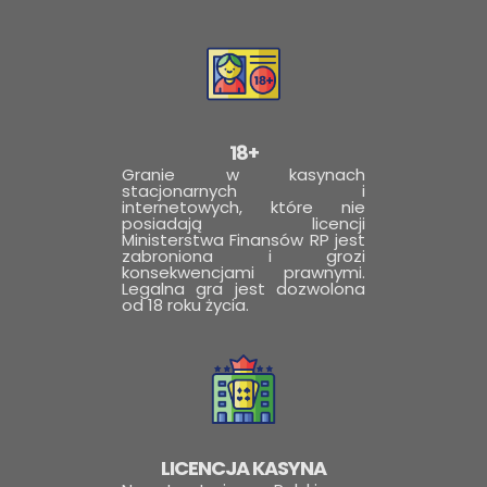
18+
Granie w kasynach
stacjonarnych i
internetowych, które nie
posiadają licencji
Ministerstwa Finansów RP jest
zabroniona i grozi
konsekwencjami prawnymi.
Legalna gra jest dozwolona
od 18 roku życia.
LICENCJA KASYNA