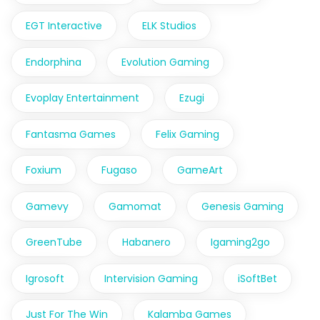
EGT Interactive
ELK Studios
Endorphina
Evolution Gaming
Evoplay Entertainment
Ezugi
Fantasma Games
Felix Gaming
Foxium
Fugaso
GameArt
Gamevy
Gamomat
Genesis Gaming
GreenTube
Habanero
Igaming2go
Igrosoft
Intervision Gaming
iSoftBet
Just For The Win
Kalamba Games