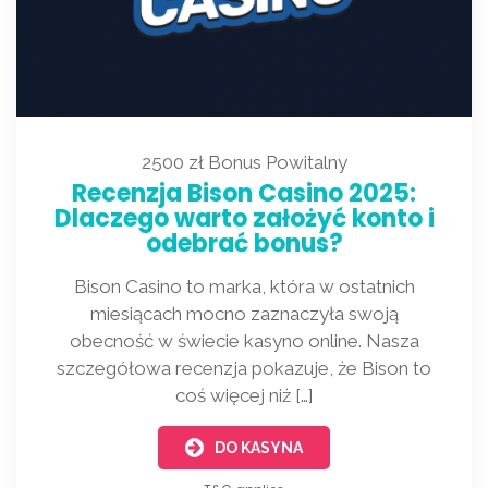
2500 zł Bonus Powitalny
Recenzja Bison Casino 2025:
Dlaczego warto założyć konto i
odebrać bonus?
Bison Casino to marka, która w ostatnich
miesiącach mocno zaznaczyła swoją
obecność w świecie kasyno online. Nasza
szczegółowa recenzja pokazuje, że Bison to
coś więcej niż […]
DO KASYNA