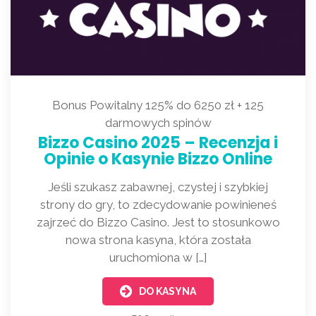
Bonus Powitalny 125% do 6250 zł + 125
darmowych spinów
Bizzo Casino 2025 – Recenzja i
Opinie o Kasynie Bizzo Online
Jeśli szukasz zabawnej, czystej i szybkiej
strony do gry, to zdecydowanie powinieneś
zajrzeć do Bizzo Casino. Jest to stosunkowo
nowa strona kasyna, która została
uruchomiona w […]
DO KASYNA