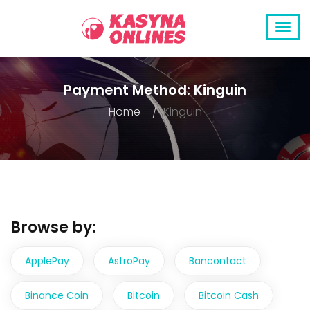
Payment Method:
Kinguin
Home
Kinguin
Browse by:
ApplePay
AstroPay
Bancontact
Binance Coin
Bitcoin
Bitcoin Cash