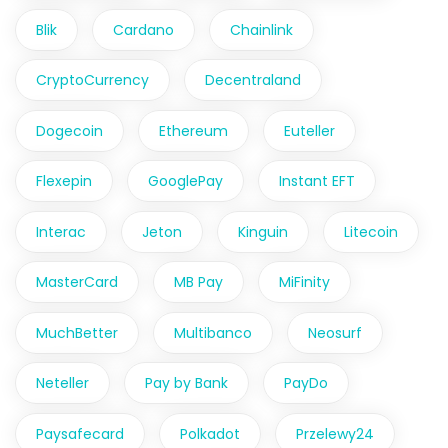
Blik
Cardano
Chainlink
CryptoCurrency
Decentraland
Dogecoin
Ethereum
Euteller
Flexepin
GooglePay
Instant EFT
Interac
Jeton
Kinguin
Litecoin
MasterCard
MB Pay
MiFinity
MuchBetter
Multibanco
Neosurf
Neteller
Pay by Bank
PayDo
Paysafecard
Polkadot
Przelewy24