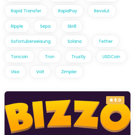
Rapid Transfer
RapidPay
Revolut
Ripple
Sepa
Skrill
Sofortuberweisung
Solana
Tether
Toncoin
Tron
Trustly
USDCoin
Visa
Volt
Zimpler
8.0