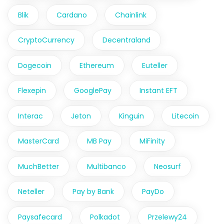
Blik
Cardano
Chainlink
CryptoCurrency
Decentraland
Dogecoin
Ethereum
Euteller
Flexepin
GooglePay
Instant EFT
Interac
Jeton
Kinguin
Litecoin
MasterCard
MB Pay
MiFinity
MuchBetter
Multibanco
Neosurf
Neteller
Pay by Bank
PayDo
Paysafecard
Polkadot
Przelewy24