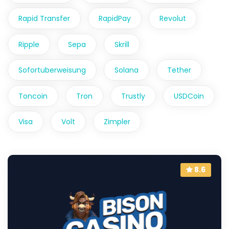
Rapid Transfer
RapidPay
Revolut
Ripple
Sepa
Skrill
Sofortuberweisung
Solana
Tether
Toncoin
Tron
Trustly
USDCoin
Visa
Volt
Zimpler
8.6