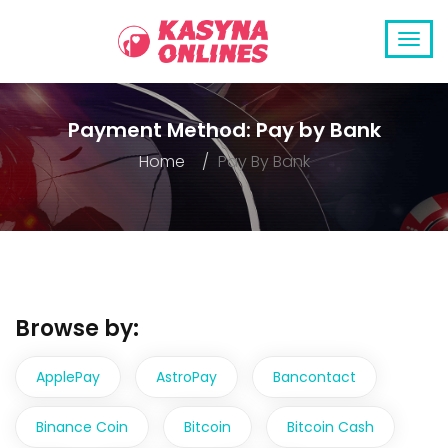
Payment Method:
Pay by Bank
Home
Pay By Bank
Browse by:
ApplePay
AstroPay
Bancontact
Binance Coin
Bitcoin
Bitcoin Cash