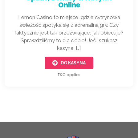
Online
Lemon Casino to miejsce, gdzie cytrynowa
świeżość spotyka się z adrenaliną gry. Czy
faktycznie jest tak orzeźwiające, jak obiecuje?
Sprawdziliśmy to dla ciebie! Jeśli szukasz
kasyna, […]
DO KASYNA
T&C applies