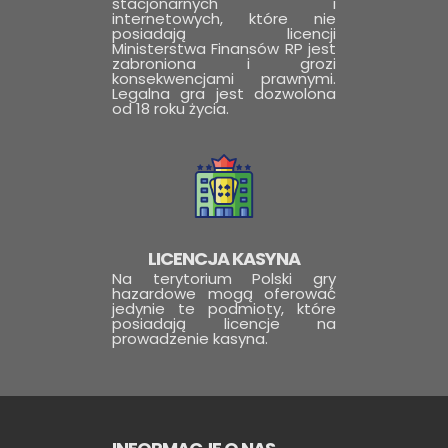
stacjonarnych i
internetowych, które nie
posiadają licencji
Ministerstwa Finansów RP jest
zabroniona i grozi
konsekwencjami prawnymi.
Legalna gra jest dozwolona
od 18 roku życia.
LICENCJA KASYNA
Na terytorium Polski gry
hazardowe mogą oferować
jedynie te podmioty, które
posiadają licencje na
prowadzenie kasyna.