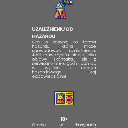
UZALEŻNIENIU OD
HAZARDU
Gra w kasynie to forma
hazardu, która może
spowodować uzależnienie.
Jeśli zauważyłeś u siebie takie
objawy skontaktuj się z
serwisami oferującymi pomoc
w wyjściu z nałogu
hazardowego. Graj
odpowiedzialnie.
18+
Granie w kasynach