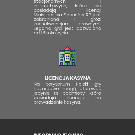
stacjonarnych i
internetowych, które nie
posiadają licencji
Ministerstwa Finansów RP jest
zabroniona i grozi
konsekwencjami prawnymi.
Legalna gra jest dozwolona
od 18 roku życia.
LICENCJA KASYNA
Na terytorium Polski gry
hazardowe mogą oferować
jedynie te podmioty, które
posiadają licencje na
prowadzenie kasyna.