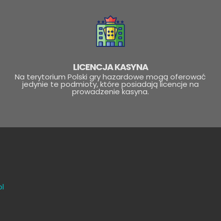
LICENCJA KASYNA
Na terytorium Polski gry hazardowe mogą oferować
jedynie te podmioty, które posiadają licencje na
prowadzenie kasyna.
l