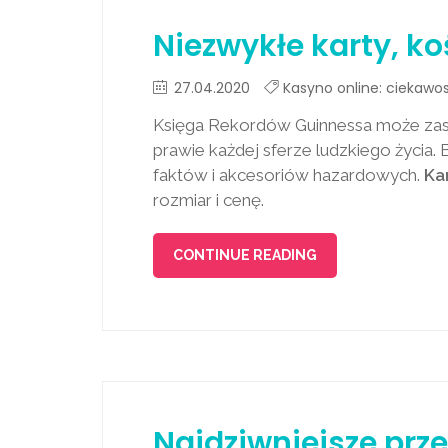
Niezwykłe karty, ko
27.04.2020
Kasyno online: ciekawos
Księga Rekordów Guinnessa może zask
prawie każdej sferze ludzkiego życia
faktów i akcesoriów hazardowych.
Ka
rozmiar i cenę.
CONTINUE READING
Najdziwniejsze prz