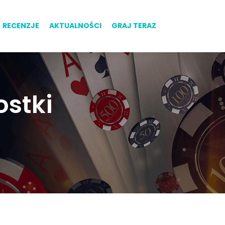
RECENZJE
AKTUALNOŚCI
GRAJ TERAZ
ostki