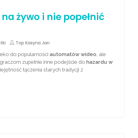
na żywo i nie popełnić
tki
Top Kasyna Jan
leko do popularności
automatów wideo
, ale
 graczom zupełnie inne podejście do
hazardu w
ejętność łączenia starych tradycji z